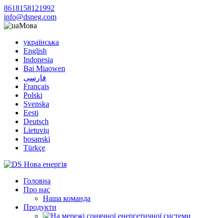
8618158121992
info@dsneg.com
Мова
українська
English
Indonesia
Bai Miaowen
فارسی
Français
Polski
Svenska
Eesti
Deutsch
Lietuvių
bosanski
Türkçe
Головна
Про нас
Наша команда
Продукти