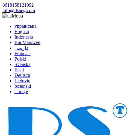
8618158121992
info@dsneg.com
Мова
українська
English
Indonesia
Bai Miaowen
فارسی
Français
Polski
Svenska
Eesti
Deutsch
Lietuvių
bosanski
Türkçe