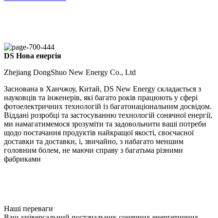
DS Нова енергія
Zhejiang DongShuo New Energy Co., Ltd
Заснована в Ханчжоу, Китай, DS New Energy складається з
науковців та інженерів, які багато років працюють у сфері
фотоелектричних технологій із багатонаціональним досвідом.
Віддані розробці та застосуванню технологій сонячної енергії,
ми намагатимемося зрозуміти та задовольнити ваші потреби
щодо постачання продуктів найкращої якості, своєчасної
доставки та доставки, і, звичайно, з набагато меншим
головним болем, не маючи справу з багатьма різними
фабриками
Наші переваги
Ваш-універсальний постачальник сонячних енергетичних