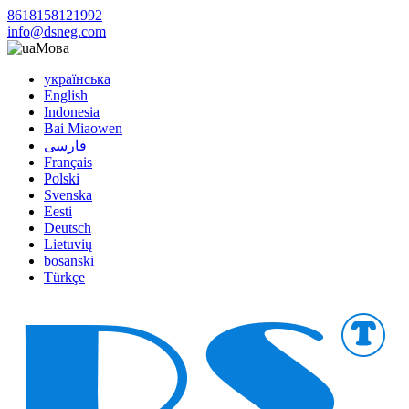
8618158121992
info@dsneg.com
Мова
українська
English
Indonesia
Bai Miaowen
فارسی
Français
Polski
Svenska
Eesti
Deutsch
Lietuvių
bosanski
Türkçe