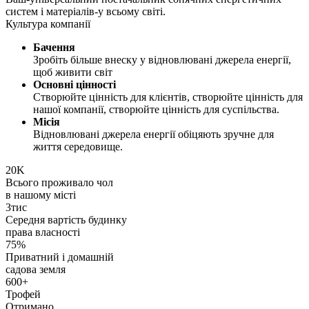
систем і матеріалів-у всьому світі.
Культура компанії
Бачення
Зробіть більше внеску у відновлювані джерела енергії,
щоб живити світ
Основні цінності
Створюйте цінність для клієнтів, створюйте цінність для
нашої компанії, створюйте цінність для суспільства.
Місія
Відновлювані джерела енергії обіцяють зручне для
життя середовище.
20
K
Всього проживало чол
в нашому місті
3
тис
Середня вартість будинку
права власності
75
%
Приватний і домашній
садова земля
600
+
Трофей
Отримано